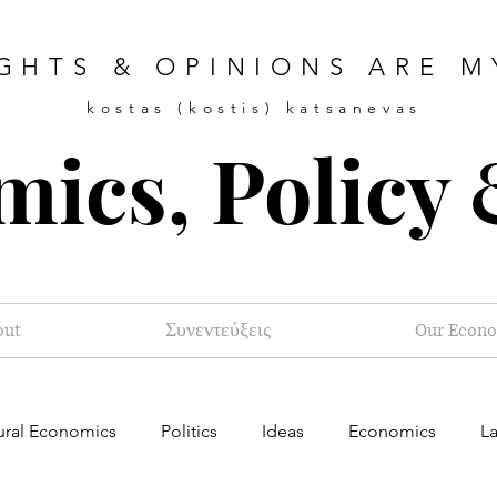
GHTS & OPINIONS ARE 
kostas (kostis) katsanevas
ics, Policy 
out
Συνεντεύξεις
Our Econ
ural Economics
Politics
Ideas
Economics
L