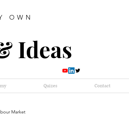
MY OWN
& Ideas
omy
Quizes
Contact
abour Market