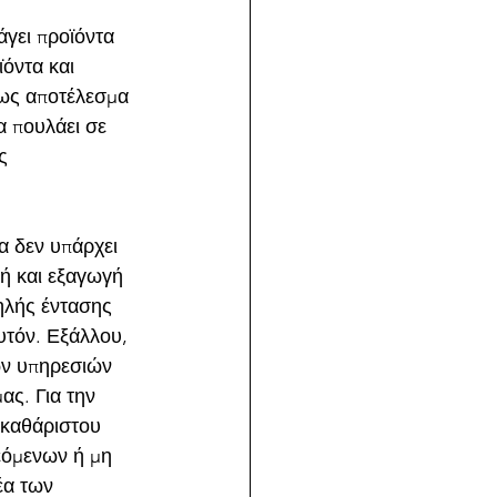
γει προϊόντα 
όντα και 
 ως αποτέλεσμα 
α πουλάει σε 
ς 
α δεν υπάρχει 
ή και εξαγωγή 
ηλής έντασης 
υτόν. Εξάλλου, 
ων υπηρεσιών 
ς. Για την 
ακαθάριστου 
εόμενων ή μη 
έα των 