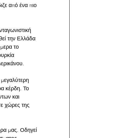
ζε από ένα πιο 
νταγωνιστική 
θεί την Ελλάδα 
ήμερα το 
ουρκία 
μερικάνου. 
ε μεγαλύτερη 
ρα κέρδη. Το 
των και 
σε χώρες της
ώρα μας. Οδηγεί 