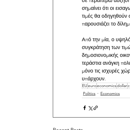
σε περαιτέρω αύξηση
σημαίνει ότι οι εισα
τιμές θα οδηγηθούν 
παρουσιάζει το δίλη
Από την μία, ο υψηλ
συγκράτηση των τιμώ
δημοσιονομικής οικον
τεράστια ανάγκη πολ
μόνο τις ισχυρές χώ
υπάρχουν.
EU
euro
economics
dollar
c
Politics
Economics