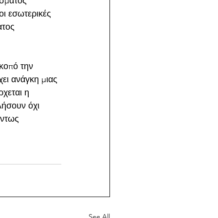
ίσματος 
οι εσωτερικές 
ατος 
κοπό την 
ει ανάγκη μιας 
ρχεται η 
ήσουν όχι 
άντως 
See All