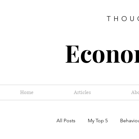
THOU
Econom
Home
Articles
Ab
All Posts
My Top 5
Behavio