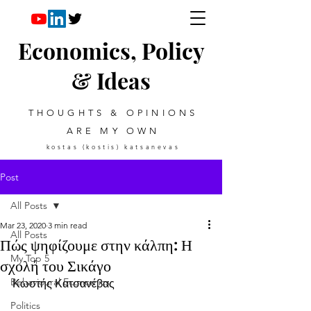
Economics, Policy
& Ideas
THOUGHTS & OPINIONS
ARE MY OWN
kostas (kostis) katsanevas
Post
All Posts
Mar 23, 2020
3 min read
All Posts
Πώς ψηφίζουμε στην κάλπη: Η
My Top 5
σχολή του Σικάγο
Behavioural Economics
Κωστής Κατσανέβας
Politics