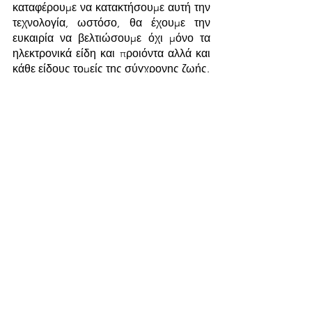
καταφέρουμε να κατακτήσουμε αυτή την 
τεχνολογία, ωστόσο, θα έχουμε την 
ευκαιρία να βελτιώσουμε όχι μόνο τα 
ηλεκτρονικά είδη και προιόντα αλλά και 
κάθε είδους τομείς της σύγχρονης ζωής.
Επαγγέλματα με άμεση ζήτηση στον 
χώρο της νανοτεχνολογίας:
Nanotexturing τεχνίτες με 
εξειδίκευση στα ηλιακά πάνελ
Μηχανικοί με εξειδίκευση στους 
νανο-σένσορες
Ειδικοί βιο-νανοτεχνολογίας 
(παρακολούθηση ποιότητας υγείας)
Συνοψίζοντας, οι αναδυόμενοι κλάδοι 
που βασίζονται σε συγκεκριμένες 
επιστήμες και μεθόδους θα ανατρέψουν 
άμεσα τον τρόπο που δουλεύουμε στην 
Ελλάδα. Αυτοί οι κλάδοι περιλαμβάνουν 
ειδικούς στα ηλεκτρονικά οχήματα (από 
αυτοκίνητα μέχρι και τραίνα), τεχνικοί 