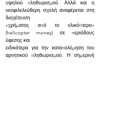
υψηλού πληθωρισμού. Αλλά και η 
νεοφιλελεύθερη σχολή αναφέρεται στη 
διοχέτευση
«χρήματος από το ελικόπτερο» 
(helicopter money) σε περιόδους 
ύφεσης και
ειδικότερα για την καταπολέμηση του 
αρνητικού πληθωρισμού. Η σημερινή 
συνταγή
ρευστότητας έχει οδηγήσει όχι απλώς 
στη συγκράτηση του πληθωρισμού 
όπως ήταν
οι αρχικές της βλέψεις, αλλά σε αναιμική 
ή και αρνητική ανάπτυξη με μηδενικό ή 
και
αρνητικό πληθωρισμό και τελικά σε 
περαιτέρω συρρίκνωση της οικονομίας 
και
διόγκωση των χρεών. Αυτή η ανεδαφική 