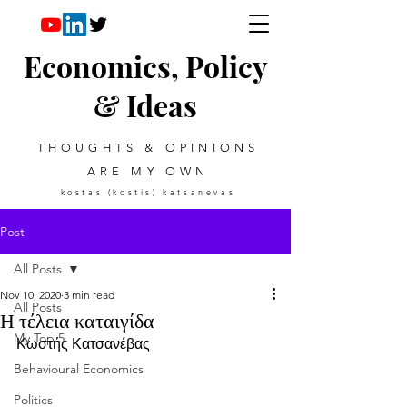
Economics, Policy
& Ideas
THOUGHTS & OPINIONS
ARE MY OWN
kostas (kostis) katsanevas
Post
All Posts
Nov 10, 2020
3 min read
All Posts
Η τέλεια καταιγίδα
My Top 5
Κωστής Κατσανέβας
Behavioural Economics
Politics